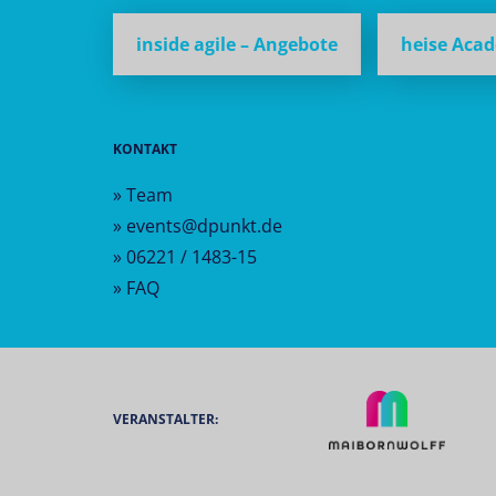
inside agile – Angebote
heise Aca
KONTAKT
» Team
» events@dpunkt.de
» 06221 / 1483-15
» FAQ
VERANSTALTER: