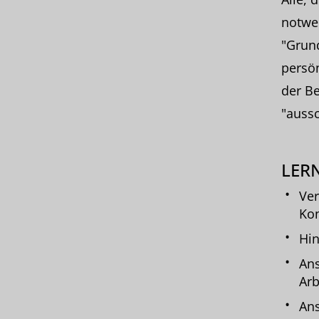
notwen
"Grun
persön
der B
"aussc
LERN
Ver
Kon
Hin
Ans
Arb
Ans