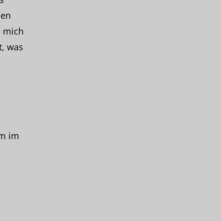
hen
e mich
t, was
em im