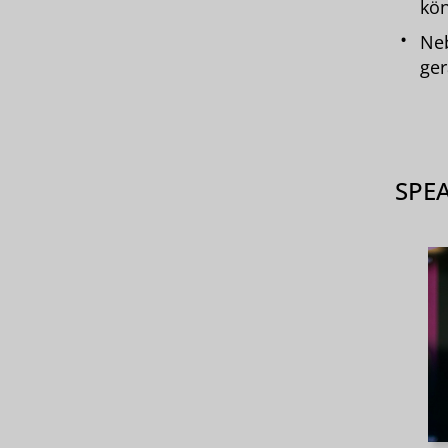
kö
Neb
ger
SPE