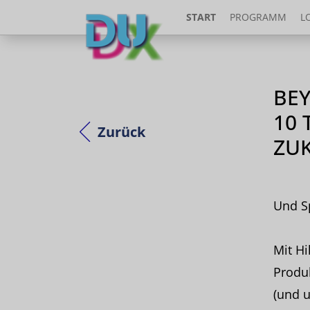
START
PROGRAMM
L
BE
10 
Zurück
ZUK
Und Sp
Mit Hi
Produ
(und u