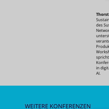
Thorst
Sustain
des Su
Networ
unters
verant
Produkt
Worksh
spricht
Konfer
in dig
AI.
WEITERE KONFERENZEN