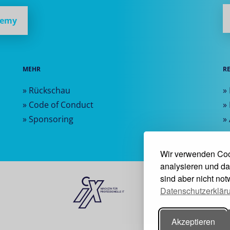
demy
MEHR
R
» Rückschau
»
» Code of Conduct
»
» Sponsoring
»
Wir verwenden Coo
analysieren und da
sind aber nicht no
Datenschutzerklär
Akzeptieren