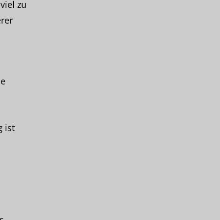
viel zu
rer
ie
 ist
s