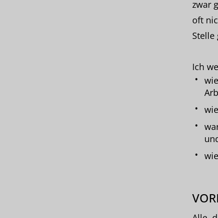
zwar g
oft ni
Stelle
Ich we
wie
Arb
wie
war
un
wie
VOR
Alle, 