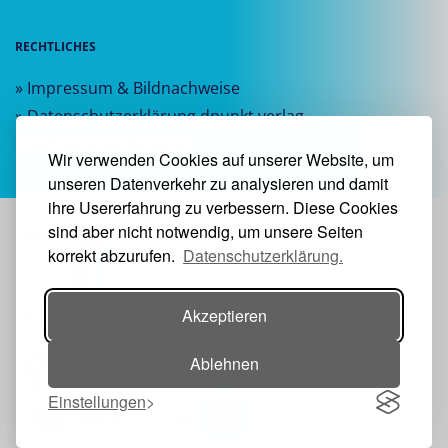
RECHTLICHES
» Impressum & Bildnachweise
» Datenschutzerklärung dpunkt.verlag
» AGB Veranstaltungen
Wir verwenden Cookies auf unserer Website, um
unseren Datenverkehr zu analysieren und damit
ihre Usererfahrung zu verbessern. Diese Cookies
sind aber nicht notwendig, um unsere Seiten
VERANSTALTER:
korrekt abzurufen.
Datenschutzerklärung.
Akzeptieren
Ablehnen
Einstellungen
Toggle navigation