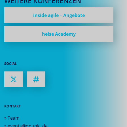
WEITERE KONFERENZEN
inside agile – Angebote
heise Academy
SOCIAL
KONTAKT
» Team
» events@dpunkt.de