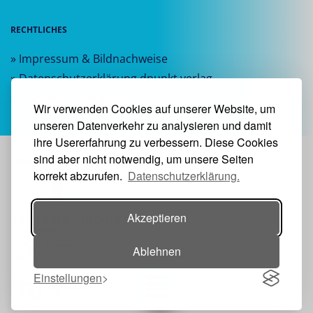
RECHTLICHES
» Impressum & Bildnachweise
» Datenschutzerklärung dpunkt.verlag
» AGB Veranstaltungen
Wir verwenden Cookies auf unserer Website, um
unseren Datenverkehr zu analysieren und damit
ihre Usererfahrung zu verbessern. Diese Cookies
sind aber nicht notwendig, um unsere Seiten
VERANSTALTER:
korrekt abzurufen.
Datenschutzerklärung.
Akzeptieren
Ablehnen
Einstellungen
Toggle navigation