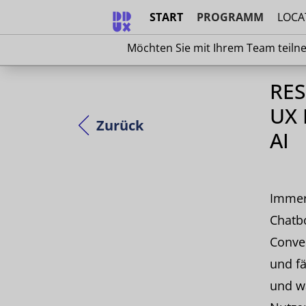
START
PROGRAMM
LOCA
Möchten Sie mit Ihrem Team teilnehm
Möchten Sie mit Ihrem Team teiln
RES
UX 
Zurück
AI
Immer
Chatbo
Conver
und fä
und w