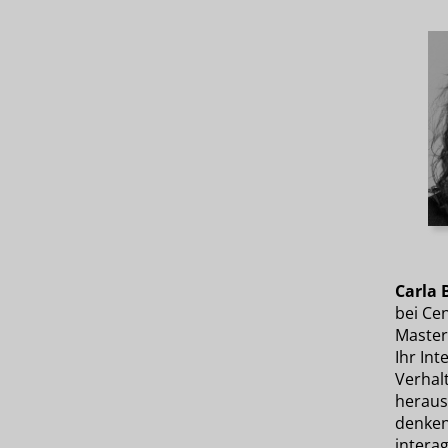
Carla 
bei Ce
Master
Ihr In
Verhalt
heraus
denken
interag