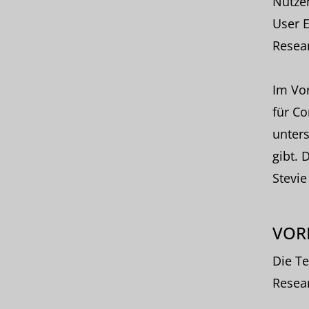
Nutzen
User E
Resea
Im Vor
für C
unter
gibt. 
Stevie
VOR
Die T
Resea