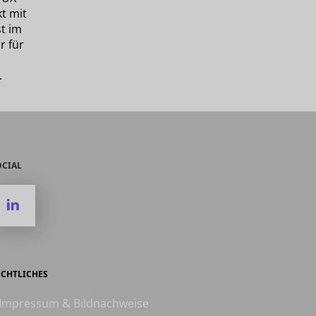
t mit
t im
r für
.
OCIAL
ECHTLICHES
 Impressum & Bildnachweise