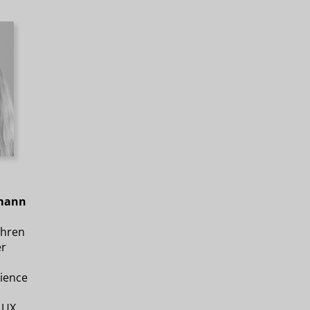
smann
ihren
er
rience
m UX