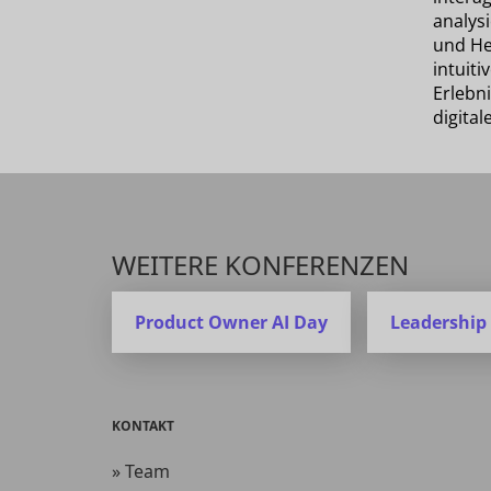
analysi
und He
intuiti
Erlebn
digital
WEITERE KONFERENZEN
Product Owner AI Day
Leadership
KONTAKT
» Team