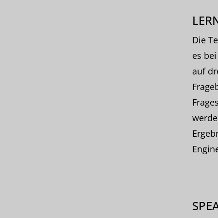
LERN
Die T
es bei
auf dr
Frageb
Frages
werde
Ergeb
Engine
SPE