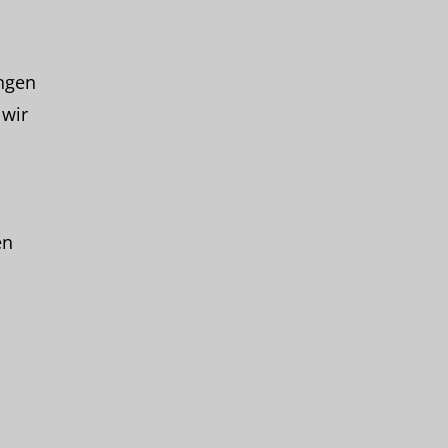
ngen
 wir
en